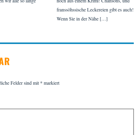
n wir alle so lange
noch aus einem Krimi! Chansons, und
]
franssöhssische Leckereien gibt es auch!
Wenn Sie in der Nähe […]
TAR
liche Felder sind mit
*
markiert