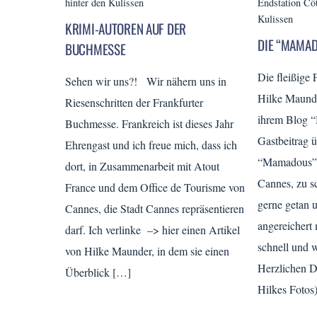
hinter den Kulissen
Endstation Cô
Kulissen
KRIMI-AUTOREN AUF DER
DIE “MAMA
BUCHMESSE
Die fleißige 
Sehen wir uns?! Wir nähern uns in
Hilke Maunde
Riesenschritten der Frankfurter
ihrem Blog “
Buchmesse. Frankreich ist dieses Jahr
Gastbeitrag ü
Ehrengast und ich freue mich, dass ich
“Mamadous”, 
dort, in Zusammenarbeit mit Atout
Cannes, zu s
France und dem Office de Tourisme von
gerne getan u
Cannes, die Stadt Cannes repräsentieren
angereichert 
darf. Ich verlinke –> hier einen Artikel
schnell und 
von Hilke Maunder, in dem sie einen
Herzlichen D
Überblick […]
Hilkes Fotos