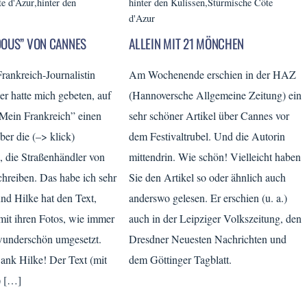
te d'Azur
,
hinter den
hinter den Kulissen
,
Stürmische Côte
d'Azur
DOUS” VON CANNES
ALLEIN MIT 21 MÖNCHEN
Frankreich-Journalistin
Am Wochenende erschien in der HAZ
r hatte mich gebeten, auf
(Hannoversche Allgemeine Zeitung) ein
Mein Frankreich” einen
sehr schöner Artikel über Cannes vor
ber die (–> klick)
dem Festivaltrubel. Und die Autorin
die Straßenhändler von
mittendrin. Wie schön! Vielleicht haben
chreiben. Das habe ich sehr
Sie den Artikel so oder ähnlich auch
nd Hilke hat den Text,
anderswo gelesen. Er erschien (u. a.)
mit ihren Fotos, wie immer
auch in der Leipziger Volkszeitung, den
wunderschön umgesetzt.
Dresdner Neuesten Nachrichten und
ank Hilke! Der Text (mit
dem Göttinger Tagblatt.
) […]